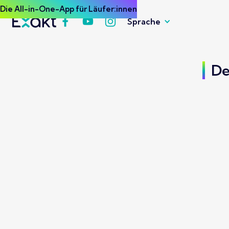
Die All-in-One-App für Läufer:innen
Sprache
De