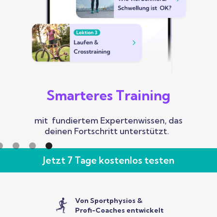
Smarteres Training
Dein Coach
Maryke kombiniert Expertise mit aktuellen
mit fundiertem Expertenwissen, das
Forschungsergebnissen für sicheres Laufen.
deinen Fortschritt unterstützt.
f 5.
Jetzt 7 Tage kostenlos testen
Von Sportphysios &
Profi-Coaches entwickelt