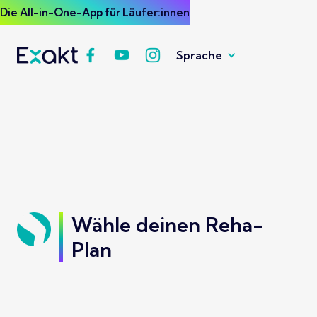
Die All-in-One-App für Läufer:innen
Sprache
Wähle deinen Reha-
Plan