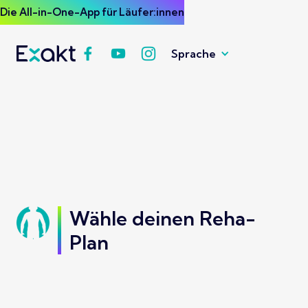
Die All-in-One-App für Läufer:innen
Sprache
Wähle deinen Reha-
Plan